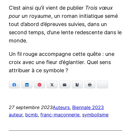
C’est ainsi qu’il vient de publier
Trois vœux
pour un royaume
, un roman initiatique semé
tout d’abord d’épreuves suivies, dans un
second temps, d’une lente redescente dans le
monde.
Un fil rouge accompagne cette quête : une
croix avec une fleur d’églantier. Quel sens
attribuer à ce symbole ?
Facebook
LinkedIn
Pinterest
Twitter
E-mail
Ajouter aux favoris
Imprimer
Bluesky
27 septembre 2023
Auteurs
, 
Biennale 2023
auteur
, 
bcmb
, 
franc-maçonnerie
, 
symbolisme