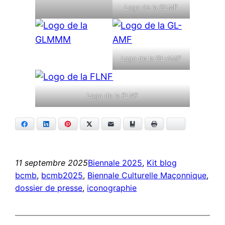
Logo de la GLMF
Logo de la GL-AMF
Logo de la FLNF
Facebook
LinkedIn
Pinterest
Twitter
E-mail
Ajouter aux favoris
Imprimer
Bluesky
11 septembre 2025
Biennale 2025
, 
Kit blog
bcmb
, 
bcmb2025
, 
Biennale Culturelle Maçonnique
, 
dossier de presse
, 
iconographie