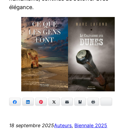
élégance.
Facebook
LinkedIn
Pinterest
Twitter
E-mail
Ajouter aux favoris
Imprimer
Bluesky
18 septembre 2025
Auteurs
, 
Biennale 2025